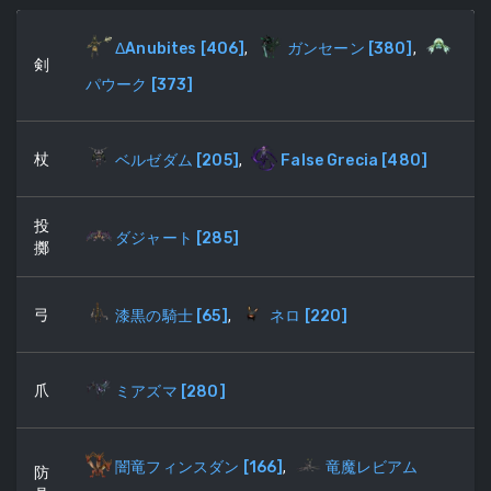
ΔAnubites
[
406
]
,
ガンセーン
[
380
]
,
剣
パウーク
[
373
]
杖
ベルゼダム
[
205
]
,
False Grecia
[
480
]
投
ダジャート
[
285
]
擲
弓
漆黒の騎士
[
65
]
,
ネロ
[
220
]
爪
ミアズマ
[
280
]
闇竜フィンスダン
[
166
]
,
竜魔レビアム
防