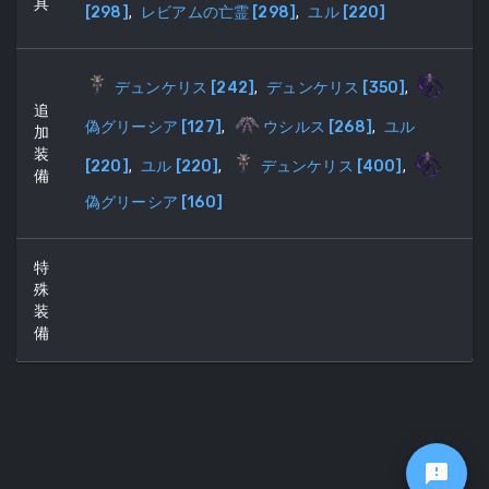
具
[
298
]
,
レビアムの亡霊
[
298
]
,
ユル
[
220
]
デュンケリス
[
242
]
,
デュンケリス
[
350
]
,
追
偽グリーシア
[
127
]
,
ウシルス
[
268
]
,
ユル
加
装
[
220
]
,
ユル
[
220
]
,
デュンケリス
[
400
]
,
備
偽グリーシア
[
160
]
特
殊
装
備