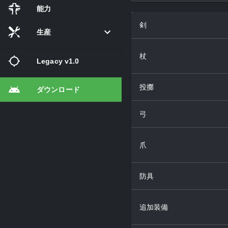
能力
剣
生産
杖
Legacy v1.0
投擲
ダウンロード
弓
爪
防具
追加装備