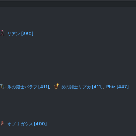
リアン
[
380
]
氷の闘士バラフ
[
411
]
,
炎の闘士リプカ
[
411
]
,
Phiz
[
447
]
オブリガウス
[
400
]