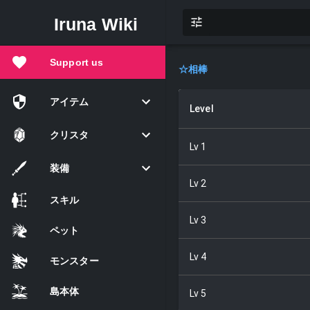
Iruna Wiki
Support us
☆
相棒
アイテム
Level
クリスタ
Lv
1
装備
Lv
2
スキル
Lv
3
ペット
Lv
4
モンスター
島本体
Lv
5