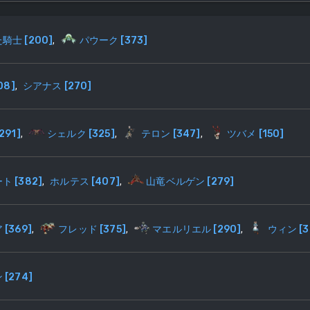
た騎士
[
200
]
,
パウーク
[
373
]
08
]
,
シアナス
[
270
]
291
]
,
シェルク
[
325
]
,
テロン
[
347
]
,
ツバメ
[
150
]
ート
[
382
]
,
ホルテス
[
407
]
,
山竜ベルゲン
[
279
]
ア
[
369
]
,
フレッド
[
375
]
,
マエルリエル
[
290
]
,
ウィン
[
3
ン
[
274
]