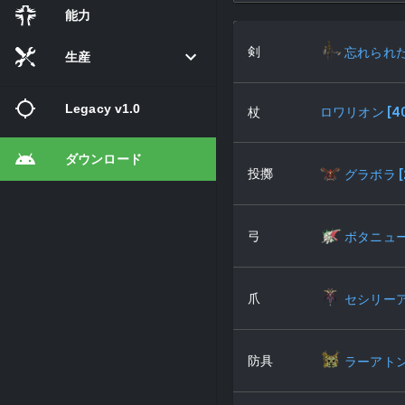
能力
剣
忘れられ
生産
Legacy v1.0
杖
ロワリオン
[
4
ダウンロード
投擲
グラボラ
[
弓
ボタニュ
爪
セシリー
防具
ラーアト