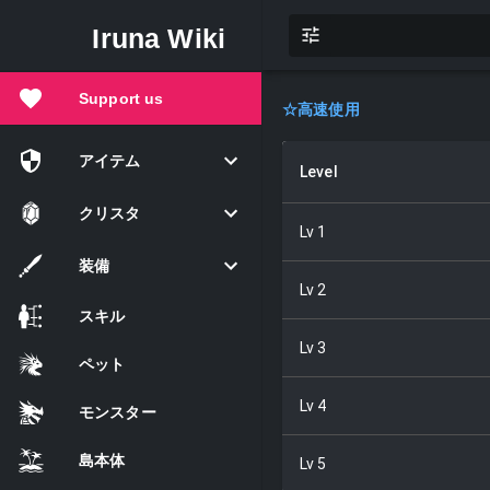
Iruna Wiki
Support us
☆
高速使用
アイテム
Level
クリスタ
Lv
1
装備
Lv
2
スキル
Lv
3
ペット
Lv
4
モンスター
島本体
Lv
5