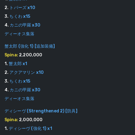
2
.
トパーズ
x
10
3
.
ちくわ
x
15
4
.
カニの甲羅
x
30
ディーオス集落
蟹太郎 (強化 1)
[
追加装備
]
Spina:
2,200,000
1
.
蟹太郎
x
1
2
.
アクアマリン
x
10
3
.
ちくわ
x
15
4
.
カニの甲羅
x
30
ディーオス集落
ディシーヴ (Strengthened 2)
[
防具
]
Spina:
2,000,000
1
.
ディシーヴ (強化 1)
x
1