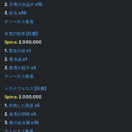
2
.
天竜の水晶片
x
15
3
.
杉石
x
30
ディーオス集落
氷雪の投斧
[
投擲
]
Spina:
2,000,000
1
.
雪女の涙
x
1
2
.
竜水晶
x
1
3
.
群青の鎧片
x
5
ディーオス集落
トライヴェロス
[
投擲
]
Spina:
2,000,000
1
.
赤熱した黒炭
x
5
2
.
金毛の羽根
x
5
3
.
毒のある棘
x
10
ディーオス集落