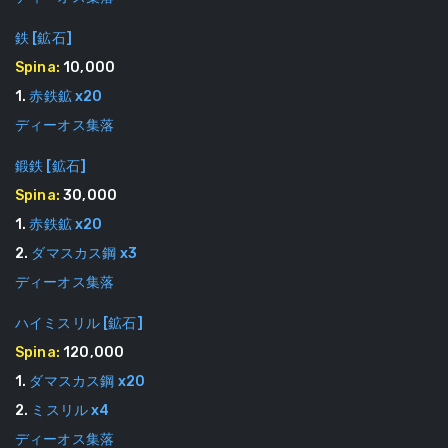
鉄
[
鉱石
]
Spina:
10,000
1
.
赤鉄鉱
x
20
ディーオス集落
鍛鉄
[
鉱石
]
Spina:
30,000
1
.
赤鉄鉱
x
20
2
.
ダマスカス鋼
x
3
ディーオス集落
ハイミスリル
[
鉱石
]
Spina:
120,000
1
.
ダマスカス鋼
x
20
2
.
ミスリル
x
4
ディーオス集落