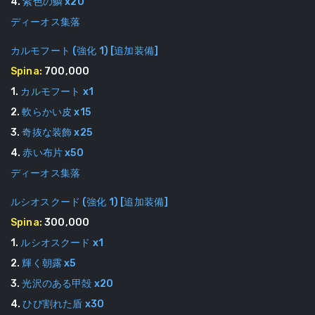
4
.
紫色の鱗
x
20
ディーオス集落
カルモフート (強化 1)
[
追加装備
]
Spina:
700,000
1
.
カルモフート
x
1
2
.
軟らかい皮
x
15
3
.
奇抜な装飾
x
25
4
.
赤い布片
x
50
ディーオス集落
ルシオスクード (強化 1)
[
追加装備
]
Spina:
300,000
1
.
ルシオスクード
x
1
2
.
輝く朝露
x
5
3
.
光沢のある甲殻
x
20
4
.
ひび割れた盾
x
30