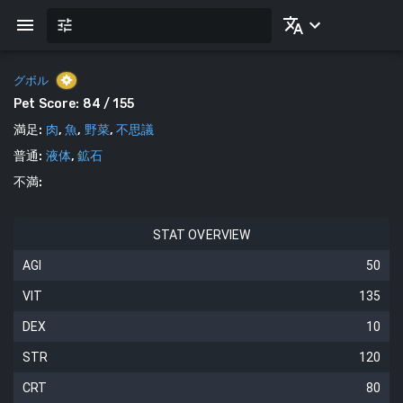
グボル
Pet Score:
84
/ 155
満足
:
肉
,
魚
,
野菜
,
不思議
普通
:
液体
,
鉱石
不満
:
STAT OVERVIEW
AGI
50
VIT
135
DEX
10
STR
120
CRT
80