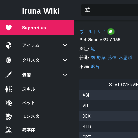
Iruna Wiki
Support us
ヴェルトリア
Pet Score:
92
/ 155
アイテム
満足
:
魚
普通
:
肉
,
野菜
,
液体
,
不思議
クリスタ
不満
:
鉱石
装備
STAT OVERVI
スキル
AGI
ペット
VIT
モンスター
DEX
STR
島本体
CRT