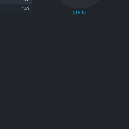
140
STR 10