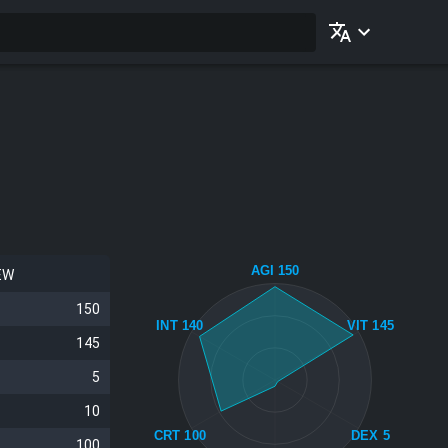
AGI 150
EW
150
INT 140
VIT 145
145
5
10
CRT 100
DEX 5
100