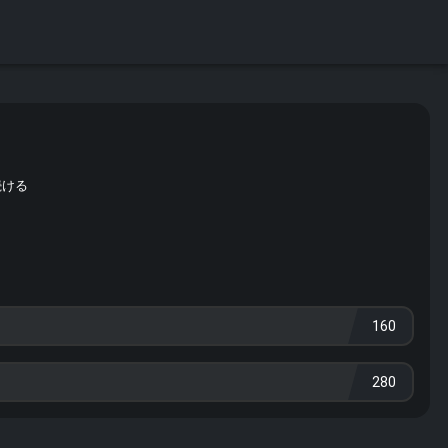
続ける
160
280