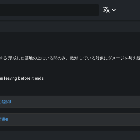
する 形成した墓地の上にいる間のみ、敵対 している対象にダメージを与え
n leaving before it ends
秘術Ⅰ
術書Ⅱ