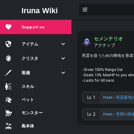
Iruna Wiki
Support us
セメンテリオ
アイテム
アクティブ
死霊を扱うための陣地を形成
クリスタ
- Gives 100% Range Cut
装備
- Deals 15% MaxHP to you whe
- Lasts for 60 secs
スキル
Lv.
1
Item -
死霊墓地の
ペット
モンスター
Lv.
2
Item -
常闇の呪
島本体