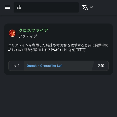
クロスファイア
アクティブ
エリアレインを利用した特殊弓術 対象を攻撃すると共に発動中の
ｴﾘｱﾚｲﾝの 威力が増加する ｱｲﾃﾑﾃﾞｨﾚｲ中は使用不可
Lv.
1
Quest - Crossfire Lv.1
240