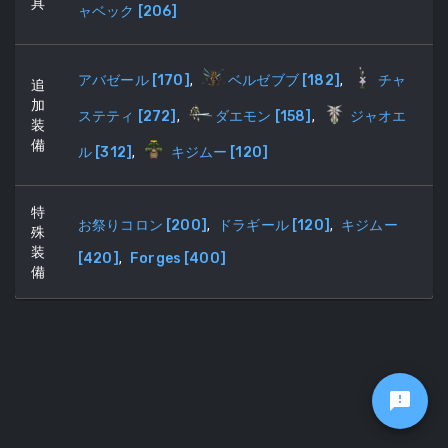
具
ャベック
[
206
]
アバゼール
[
170
]
,
ベルゼブブ
[
182
]
,
チャ
追
加
ステティ
[
272
]
,
ダエモン
[
158
]
,
ジャオエ
装
備
ル
[
312
]
,
キジムー
[
120
]
特
お祭りコロン
[
200
]
,
ドラギール
[
120
]
,
キジムー
殊
装
[
420
]
,
Forges
[
400
]
備