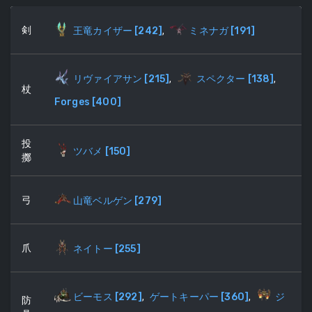
剣
王竜カイザー
[
242
]
,
ミネナガ
[
191
]
リヴァイアサン
[
215
]
,
スペクター
[
138
]
,
杖
Forges
[
400
]
投
ツバメ
[
150
]
擲
弓
山竜ベルゲン
[
279
]
爪
ネイトー
[
255
]
ビーモス
[
292
]
,
ゲートキーパー
[
360
]
,
ジ
防