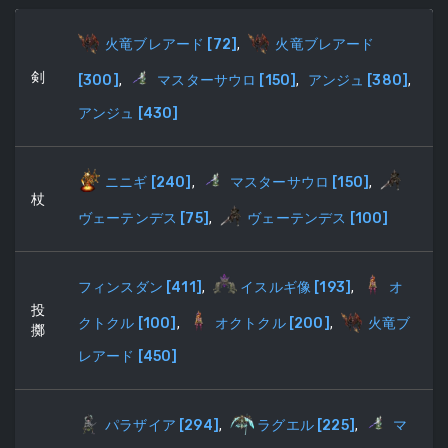
火竜ブレアード
[
72
]
,
火竜ブレアード
剣
[
300
]
,
マスターサウロ
[
150
]
,
アンジュ
[
380
]
,
アンジュ
[
430
]
ニニギ
[
240
]
,
マスターサウロ
[
150
]
,
杖
ヴェーテンデス
[
75
]
,
ヴェーテンデス
[
100
]
フィンスダン
[
411
]
,
イスルギ像
[
193
]
,
オ
投
クトクル
[
100
]
,
オクトクル
[
200
]
,
火竜ブ
擲
レアード
[
450
]
パラザイア
[
294
]
,
ラグエル
[
225
]
,
マ