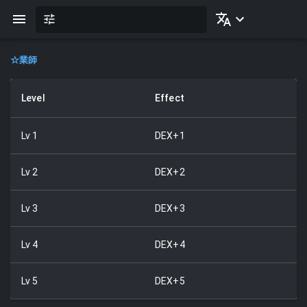
☆
業師
Level
Effect
Lv
1
DEX+1
Lv
2
DEX+2
Lv
3
DEX+3
Lv
4
DEX+4
Lv
5
DEX+5