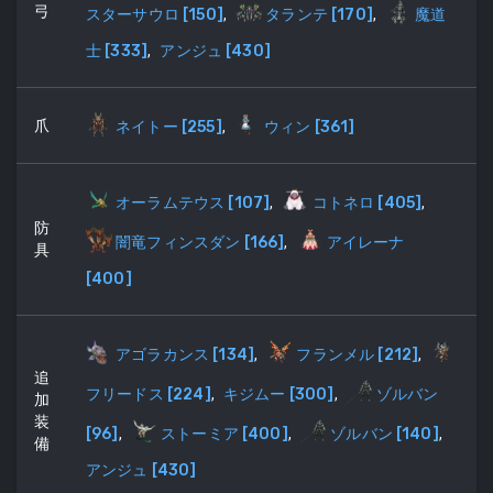
弓
スターサウロ
[
150
]
,
タランテ
[
170
]
,
魔道
士
[
333
]
,
アンジュ
[
430
]
爪
ネイトー
[
255
]
,
ウィン
[
361
]
オーラムテウス
[
107
]
,
コトネロ
[
405
]
,
防
闇竜フィンスダン
[
166
]
,
アイレーナ
具
[
400
]
アゴラカンス
[
134
]
,
フランメル
[
212
]
,
追
フリードス
[
224
]
,
キジムー
[
300
]
,
ゾルバン
加
装
[
96
]
,
ストーミア
[
400
]
,
ゾルバン
[
140
]
,
備
アンジュ
[
430
]